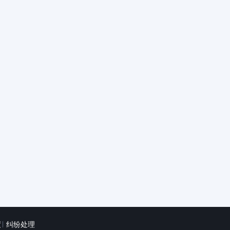
度
纠纷处理