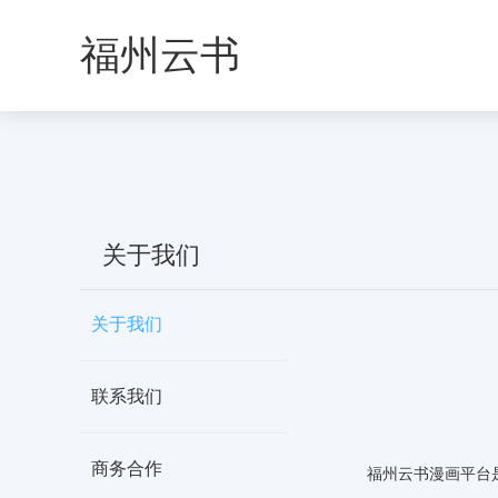
福州云书
关于我们
关于我们
联系我们
商务合作
福州云书漫画平台